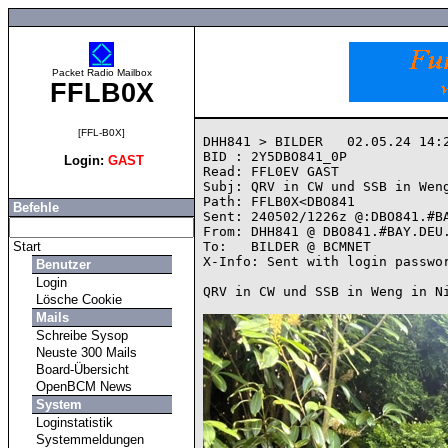
Packet Radio Mailbox
FFLB0X
[FFL-B0X]
DHH841 > BILDER   02.05.24 14:2
BID : 2Y5DBO841_0P

Login:
GAST
Read: FFL0EV GAST

Subj: QRV in CW und SSB in Weng
Path: FFLB0X<DBO841

Befehle
Sent: 240502/1226z @:DBO841.#BA
From: DHH841 @ DBO841.#BAY.DEU.
Start
To:   BILDER @ BCMNET

X-Info: Sent with login passwor
Benutzer
Login
QRV in CW und SSB in Weng in Ni
Lösche Cookie
Mails
Schreibe Sysop
Neuste 300 Mails
Board-Übersicht
OpenBCM News
System
Loginstatistik
Systemmeldungen