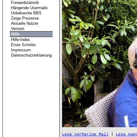
Forwardstatistik
Hängende Usermails
Unbekannte BBS
Zeige Prozesse
Aktuelle Nutzer
Version
Hilfe
Hilfe-Index
Erste Schritte
Impressum
Datenschutzerklaerung
 | 
Lese vorherige Mail
Lese nae